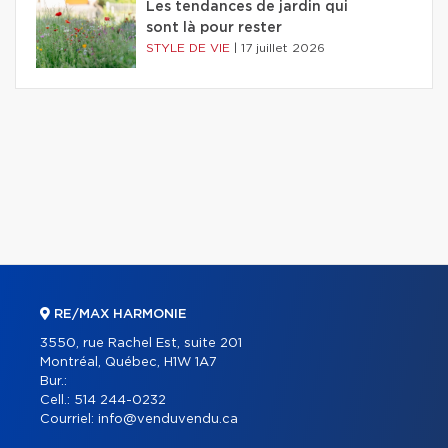
Les tendances de jardin qui
sont là pour rester
STYLE DE VIE
|
17 juillet 2026
RE/MAX HARMONIE
3550, rue Rachel Est, suite 201
Montréal, Québec, H1W 1A7
Bur.:
Cell.:
514 244-0232
Courriel:
info@venduvendu.ca