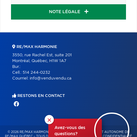
NOTE LÉGALE
RE/MAX HARMONIE
3550, rue Rachel Est, suite 201
Montréal, Québec, H1W 1A7
Bur.:
Cell.:
514 244-0232
Courriel:
info@venduvendu.ca
RESTONS EN CONTACT
×
Avez-vous des
© 2026 RE/MAX HARMONIE – FRANCHISÉ INDÉPENDANT ET AUTONOME DE
questions?
RE/MAX QUÉBEC – TOUS DROITS RÉSERVÉS -
POLITIQUE DE CONFIDENTIALITÉ