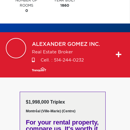
NUMBER OF
YEAR BUILT
ROOMS
1860
0
ALEXANDER
GOMEZ INC.
Real Estate Broker
Cell. :
514-244-0232
$1,998,000 Triplex
Montréal (Ville-Marie) (Centre)
For your rental property,
compare us. It's worth it.